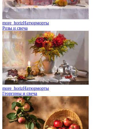
more_horiz
Натюрморты
Розы и свеча
more_horiz
Натюрморты
Георгины и свеча