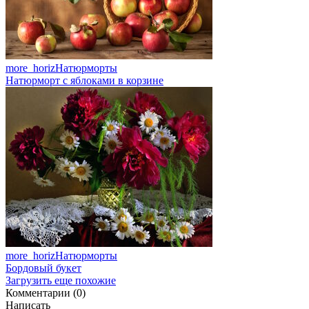
more_horiz
Натюрморты
Натюрморт с яблоками в корзине
more_horiz
Натюрморты
Бордовый букет
Загрузить еще похожие
Комментарии (0)
Написать