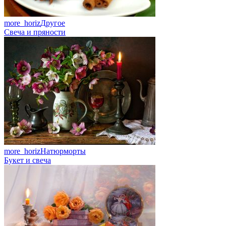
more_horiz
Другое
Свеча и пряности
more_horiz
Натюрморты
Букет и свеча