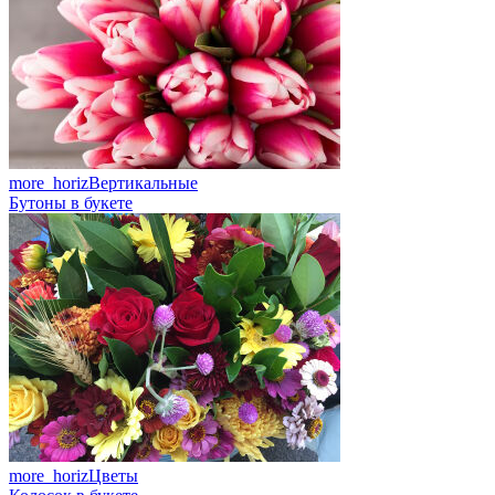
more_horiz
Вертикальные
Бутоны в букете
more_horiz
Цветы