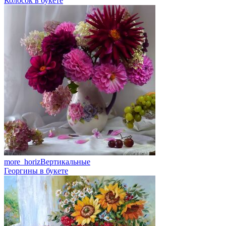
Колосок в букете
more_horiz
Вертикальные
Георгины в букете