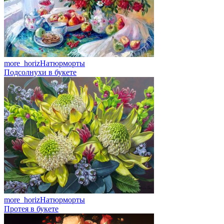
more_horiz
Натюрморты
Подсолнухи в букете
more_horiz
Натюрморты
Протея в букете