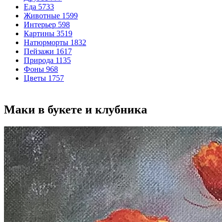
Еда
5733
Животные
1599
Интерьер
598
Картины
3519
Натюрморты
1832
Пейзажи
1617
Природа
1135
Фоны
968
Цветы
1757
Маки в букете и клубника