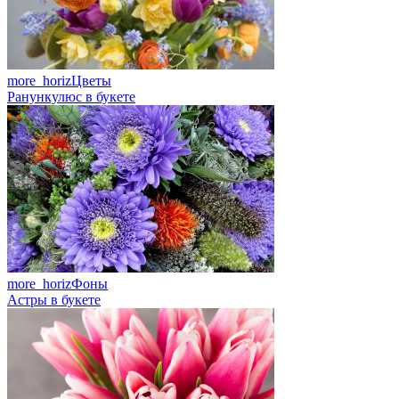
more_horiz
Цветы
Ранункулюс в букете
more_horiz
Фоны
Астры в букете