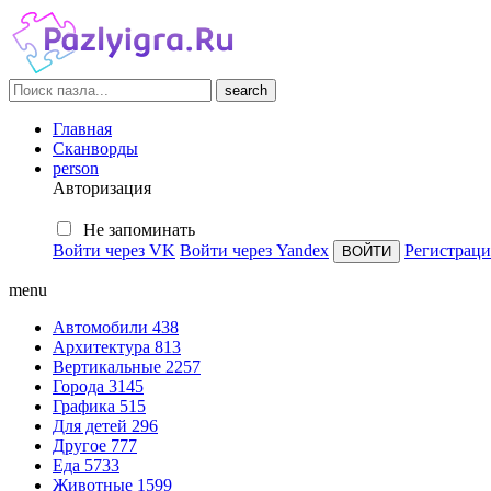
search
Главная
Сканворды
person
Авторизация
Не запоминать
Войти через VK
Войти через Yandex
Регистраци
menu
Автомобили
438
Архитектура
813
Вертикальные
2257
Города
3145
Графика
515
Для детей
296
Другое
777
Еда
5733
Животные
1599