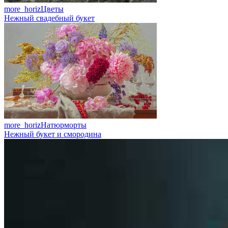
more_horiz
Цветы
Нежный свадебный букет
more_horiz
Натюрморты
Нежный букет и смородина