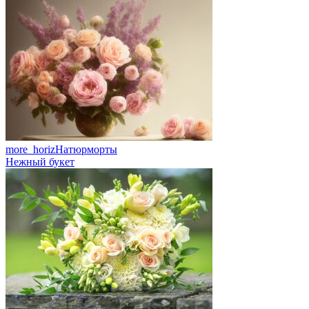
more_horiz
Натюрморты
Нежный букет