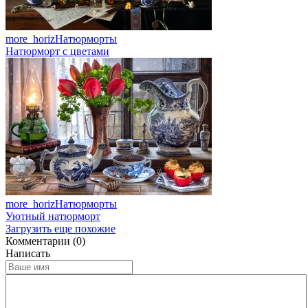
more_horiz
Натюрморты
Натюрморт с цветами
more_horiz
Натюрморты
Уютный натюрморт
Загрузить еще похожие
Комментарии (0)
Написать