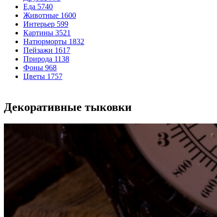
Еда
5740
Животные
1600
Интерьер
599
Картины
3521
Натюрморты
1832
Пейзажи
1617
Природа
1138
Фоны
968
Цветы
1757
Декоративные тыковки