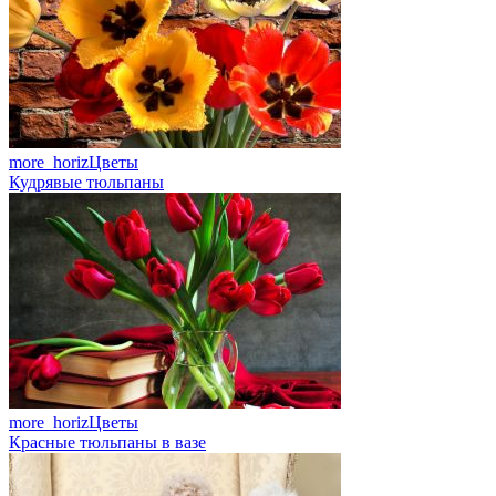
more_horiz
Цветы
Кудрявые тюльпаны
more_horiz
Цветы
Красные тюльпаны в вазе