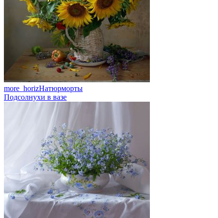
more_horiz
Натюрморты
Подсолнухи в вазе