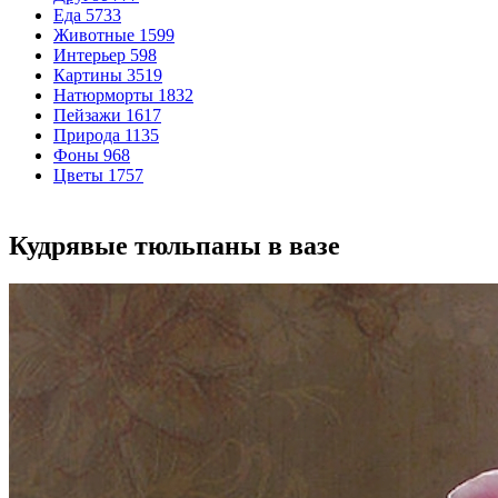
Еда
5733
Животные
1599
Интерьер
598
Картины
3519
Натюрморты
1832
Пейзажи
1617
Природа
1135
Фоны
968
Цветы
1757
Кудрявые тюльпаны в вазе