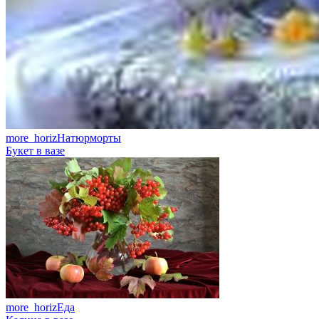
more_horiz
Натюрморты
Букет в вазе
more_horiz
Еда