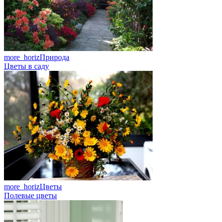
more_horiz
Природа
Цветы в саду
more_horiz
Цветы
Полевые цветы