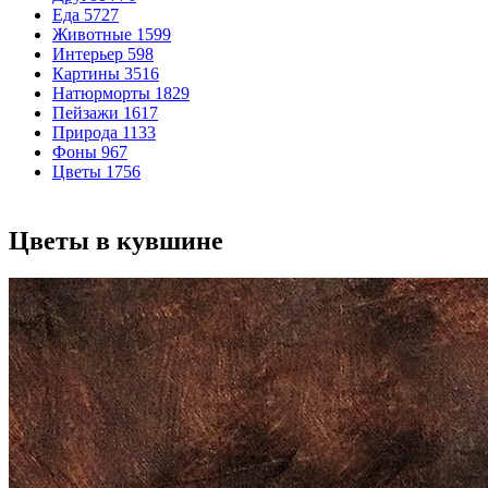
Еда
5727
Животные
1599
Интерьер
598
Картины
3516
Натюрморты
1829
Пейзажи
1617
Природа
1133
Фоны
967
Цветы
1756
Цветы в кувшине