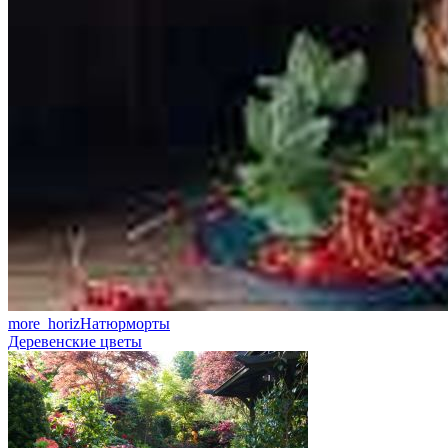
more_horiz
Натюрморты
Деревенские цветы