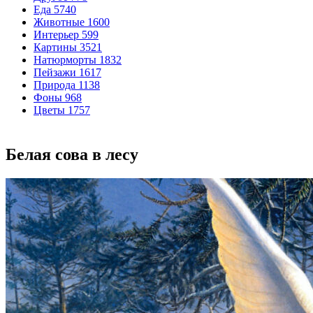
Еда
5740
Животные
1600
Интерьер
599
Картины
3521
Натюрморты
1832
Пейзажи
1617
Природа
1138
Фоны
968
Цветы
1757
Белая сова в лесу