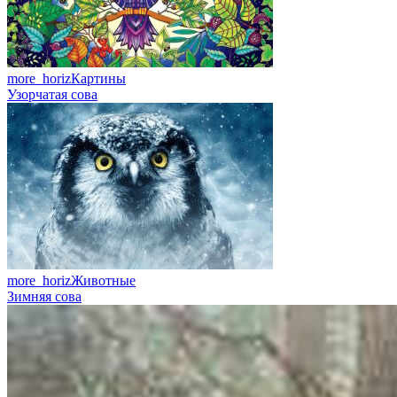
more_horiz
Картины
Узорчатая сова
more_horiz
Животные
Зимняя сова