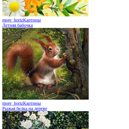
more_horiz
Картины
Летняя бабочка
more_horiz
Картины
Рыжая белка на дереве