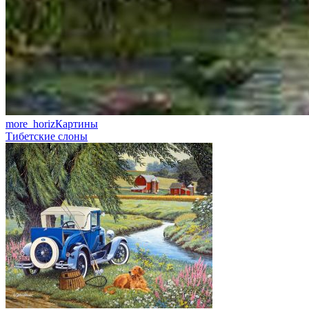
more_horiz
Картины
Тибетские слоны