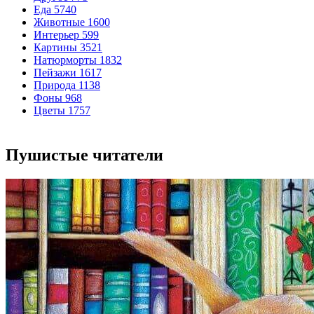
Еда
5740
Животные
1600
Интерьер
599
Картины
3521
Натюрморты
1832
Пейзажи
1617
Природа
1138
Фоны
968
Цветы
1757
Пушистые читатели