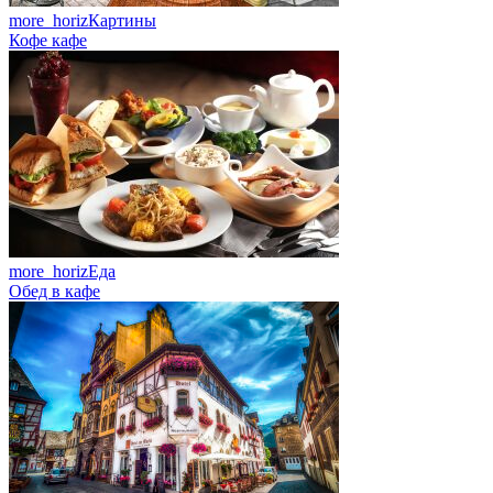
more_horiz
Картины
Кофе кафе
more_horiz
Еда
Обед в кафе