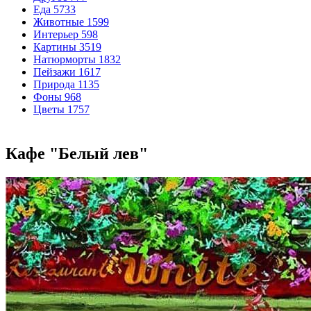
Еда
5733
Животные
1599
Интерьер
598
Картины
3519
Натюрморты
1832
Пейзажи
1617
Природа
1135
Фоны
968
Цветы
1757
Кафе "Белый лев"