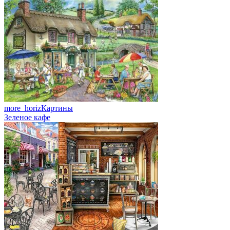
more_horiz
Картины
Зеленое кафе