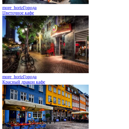
more_horiz
Города
Цветочное кафе
more_horiz
Города
Красный дракон кафе