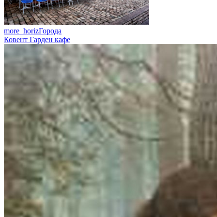
more_horiz
Города
Ковент Гарден кафе