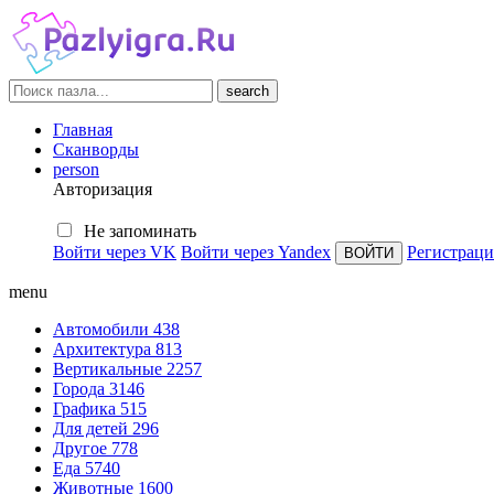
search
Главная
Сканворды
person
Авторизация
Не запоминать
Войти через VK
Войти через Yandex
Регистраци
menu
Автомобили
438
Архитектура
813
Вертикальные
2257
Города
3146
Графика
515
Для детей
296
Другое
778
Еда
5740
Животные
1600