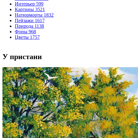
Интерьер
599
Картины
3521
Натюрморты
1832
Пейзажи
1617
Природа
1138
Фоны
968
Цветы
1757
У пристани