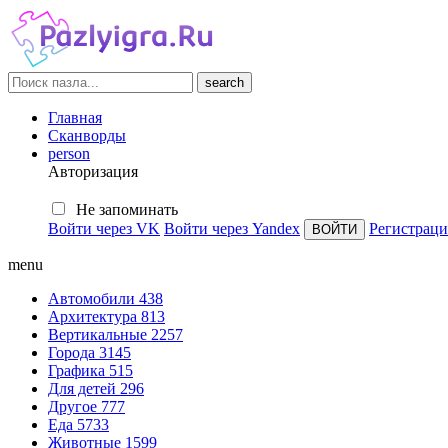
search
Главная
Сканворды
person
Авторизация
Не запоминать
Войти через VK
Войти через Yandex
Регистраци
menu
Автомобили
438
Архитектура
813
Вертикальные
2257
Города
3145
Графика
515
Для детей
296
Другое
777
Еда
5733
Животные
1599