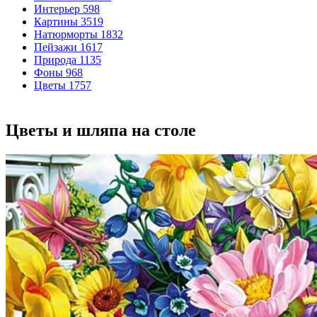
Интерьер
598
Картины
3519
Натюрморты
1832
Пейзажи
1617
Природа
1135
Фоны
968
Цветы
1757
Цветы и шляпа на столе