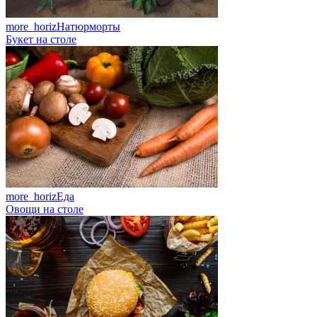
more_horiz
Натюрморты
Букет на столе
more_horiz
Еда
Овощи на столе