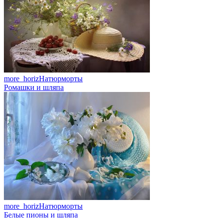
more_horiz
Натюрморты
Ромашки и шляпа
more_horiz
Натюрморты
Белые пионы и шляпа