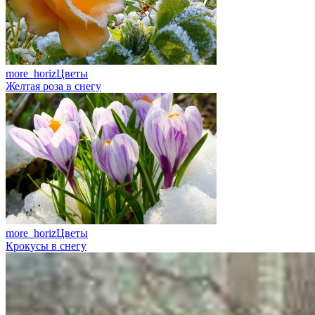
more_horiz
Цветы
Желтая роза в снегу
more_horiz
Цветы
Крокусы в снегу