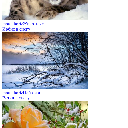
more_horiz
Животные
Ирбис в снегу
more_horiz
Пейзажи
Ветки в снегу