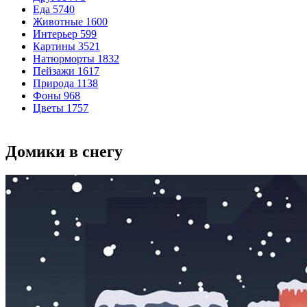
Еда
5740
Животные
1600
Интерьер
599
Картины
3521
Натюрморты
1832
Пейзажи
1617
Природа
1138
Фоны
968
Цветы
1757
Домики в снегу