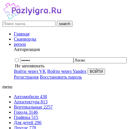
search
Главная
Сканворды
person
Авторизация
Не запоминать
Войти через VK
Войти через Yandex
Регистрация
Восстановить пароль
menu
Автомобили
438
Архитектура
813
Вертикальные
2257
Города
3146
Графика
515
Для детей
296
Другое
778