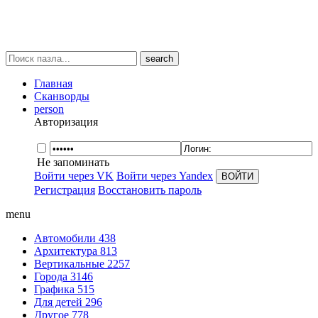
search
Главная
Сканворды
person
Авторизация
Не запоминать
Войти через VK
Войти через Yandex
Регистрация
Восстановить пароль
menu
Автомобили
438
Архитектура
813
Вертикальные
2257
Города
3146
Графика
515
Для детей
296
Другое
778