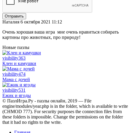
Отправить
Наталия
6 октября 2021 11:12
Очень хорошая ваша игра мне очень нравиться собирать
картины про животных, про природу!
Новые пазлы
visibility
363
Клен и камушки
visibility
474
Мама с дочей
visibility
531
Ежик и ягоды
© ПазлИгра.Ру - пазлы онлайн, 2019 — File
engine/modules/year.php is in the folder, which is available to write
(CHMOD 777). For security purposes the connection files from
these folders is impossible. Change the permissions on the folder
that it had no rights to the write.
Главная