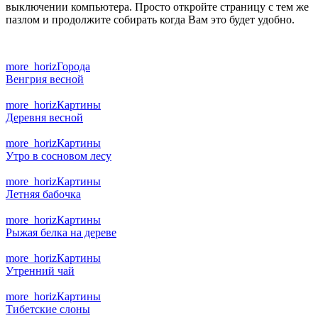
выключении компьютера. Просто откройте страницу с тем же
пазлом и продолжите собирать когда Вам это будет удобно.
more_horiz
Города
Венгрия весной
more_horiz
Картины
Деревня весной
more_horiz
Картины
Утро в сосновом лесу
more_horiz
Картины
Летняя бабочка
more_horiz
Картины
Рыжая белка на дереве
more_horiz
Картины
Утренний чай
more_horiz
Картины
Тибетские слоны