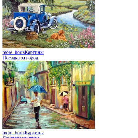
more_horiz
Картины
Поездка за город
more_horiz
Картины