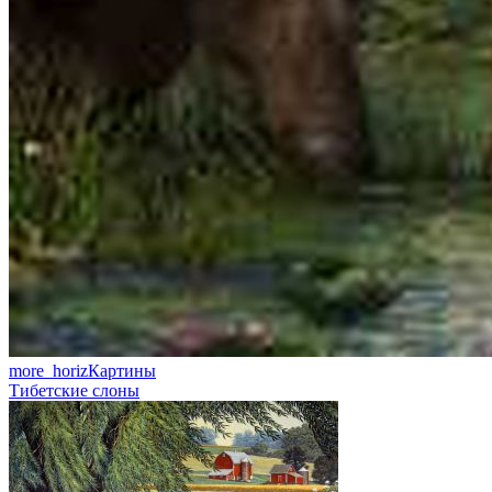
more_horiz
Картины
Тибетские слоны