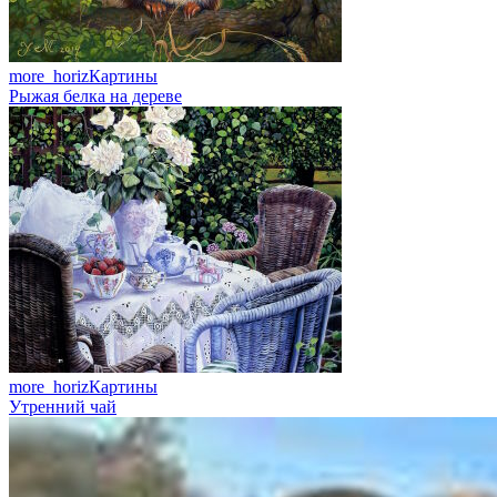
more_horiz
Картины
Рыжая белка на дереве
more_horiz
Картины
Утренний чай