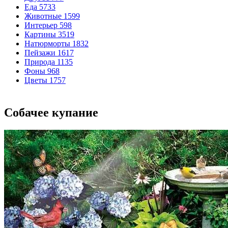
Еда
5733
Животные
1599
Интерьер
598
Картины
3519
Натюрморты
1832
Пейзажи
1617
Природа
1135
Фоны
968
Цветы
1757
Собачее купание