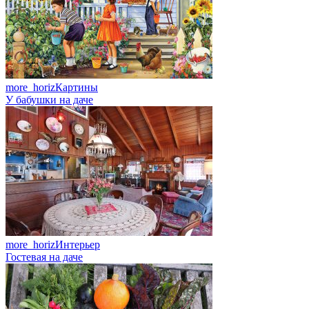
more_horiz
Картины
У бабушки на даче
more_horiz
Интерьер
Гостевая на даче