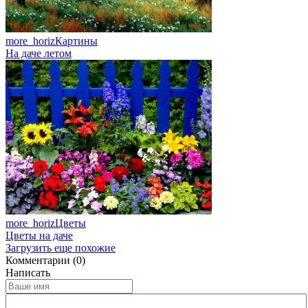
more_horiz
Картины
На даче летом
more_horiz
Цветы
Цветы на даче
Загрузить еще похожие
Комментарии (0)
Написать