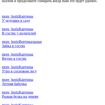
пазлом и продолжите собирать когда Вам это будет удобно.
more_horiz
Картины
У дедушки в саду
more_horiz
Картины
В гостях у родителей
more_horiz
Вертикальные
Зайка в гостях
more_horiz
Картины
Внуки в гостях
more_horiz
Картины
Утро в сосновом лесу
more_horiz
Картины
Летняя бабочка
more_horiz
Картины
Рыжая белка на дереве
more_horiz
Картины