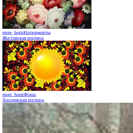
more_horiz
Натюрморты
Жостовская роспись
more_horiz
Фоны
Хохломская роспись