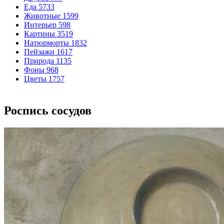
Еда
5733
Животные
1599
Интерьер
598
Картины
3519
Натюрморты
1832
Пейзажи
1617
Природа
1135
Фоны
968
Цветы
1757
Роспись сосудов