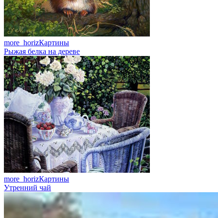
more_horiz
Картины
Рыжая белка на дереве
more_horiz
Картины
Утренний чай