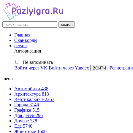
search
Главная
Сканворды
person
Авторизация
Не запоминать
Войти через VK
Войти через Yandex
Регистраци
menu
Автомобили
438
Архитектура
813
Вертикальные
2257
Города
3146
Графика
515
Для детей
296
Другое
778
Еда
5740
Животные
1600