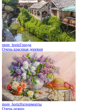
more_horiz
Города
Очень красивая деревня
more_horiz
Натюрморты
Очень нежно