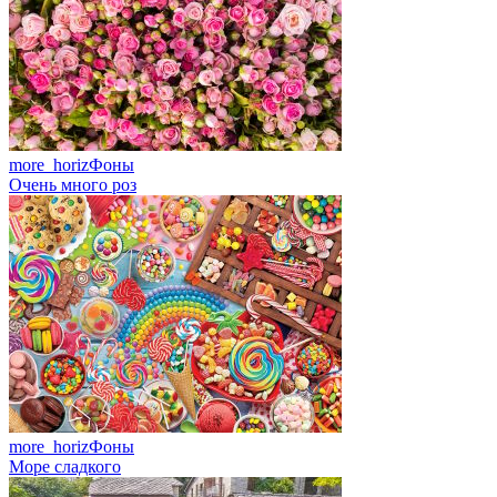
more_horiz
Фоны
Очень много роз
more_horiz
Фоны
Море сладкого