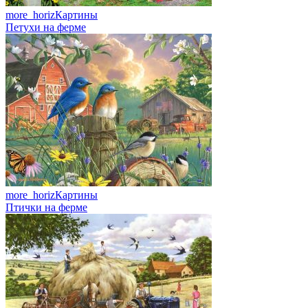
more_horiz
Картины
Петухи на ферме
more_horiz
Картины
Птички на ферме