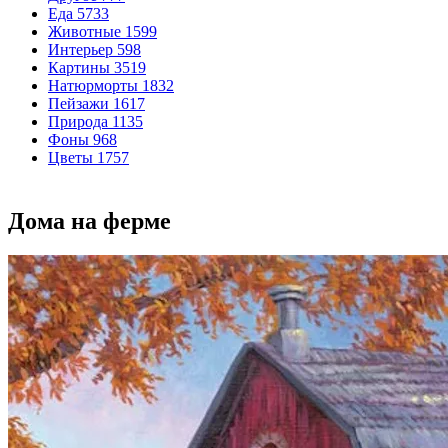
Еда
5733
Животные
1599
Интерьер
598
Картины
3519
Натюрморты
1832
Пейзажи
1617
Природа
1135
Фоны
968
Цветы
1757
Дома на ферме