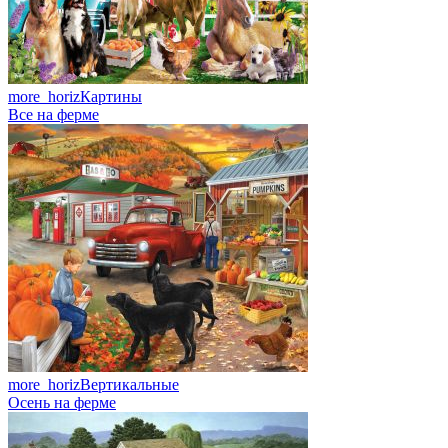
more_horiz
Картины
Все на ферме
more_horiz
Вертикальные
Осень на ферме