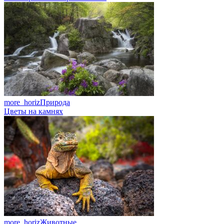
more_horiz
Природа
Цветы на камнях
more_horiz
Животные