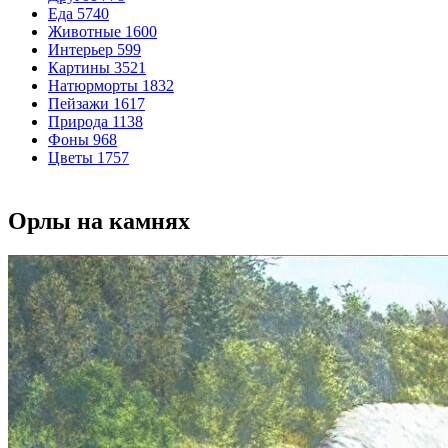
Еда
5740
Животные
1600
Интерьер
599
Картины
3521
Натюрморты
1832
Пейзажи
1617
Природа
1138
Фоны
968
Цветы
1757
Орлы на камнях