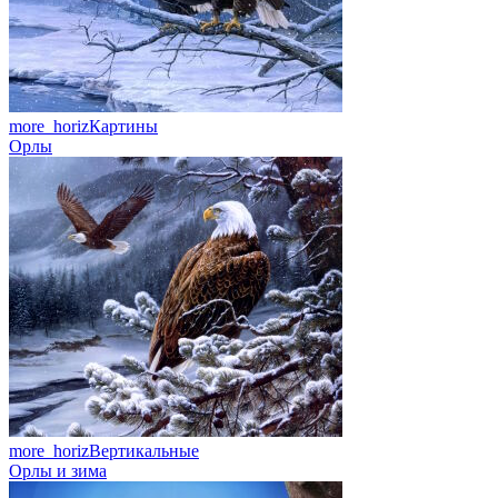
more_horiz
Картины
Орлы
more_horiz
Вертикальные
Орлы и зима