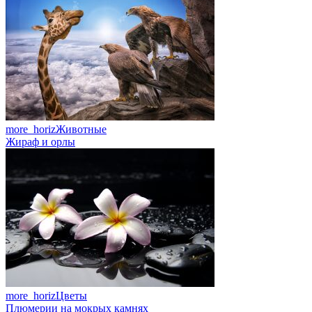
more_horiz
Животные
Жираф и орлы
more_horiz
Цветы
Плюмерии на мокрых камнях