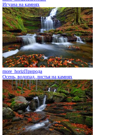
Игуана на камнях
more_horiz
Природа
Осень, водопад, листья на камнях