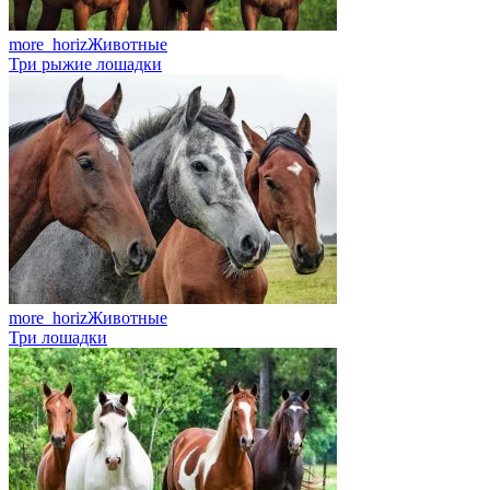
more_horiz
Животные
Три рыжие лошадки
more_horiz
Животные
Три лошадки