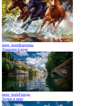
more_horiz
Картины
Лошадки в воде
more_horiz
Города
Лодки в реке