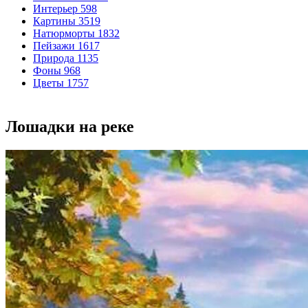
Интерьер
598
Картины
3519
Натюрморты
1832
Пейзажи
1617
Природа
1135
Фоны
968
Цветы
1757
Лошадки на реке