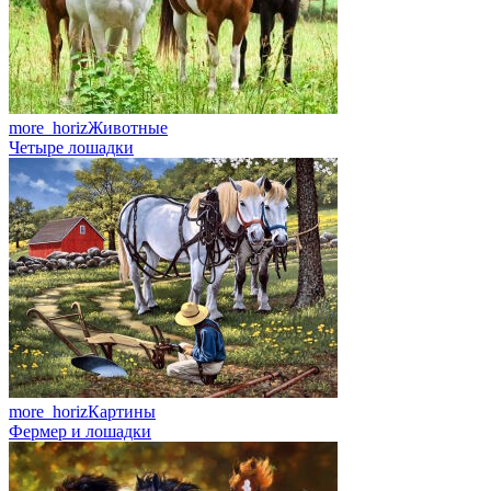
more_horiz
Животные
Четыре лошадки
more_horiz
Картины
Фермер и лошадки