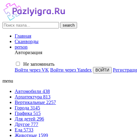
search
Главная
Сканворды
person
Авторизация
Не запоминать
Войти через VK
Войти через Yandex
Регистраци
menu
Автомобили
438
Архитектура
813
Вертикальные
2257
Города
3145
Графика
515
Для детей
296
Другое
777
Еда
5733
Животные
1599