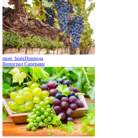
more_horiz
Природа
Виноград Саперави