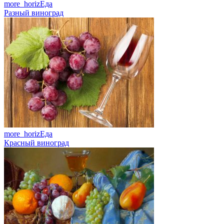
more_horiz
Еда
Разный виноград
more_horiz
Еда
Красный виноград