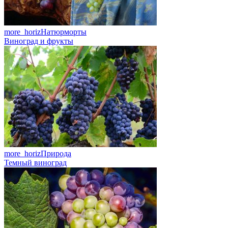
more_horiz
Натюрморты
Виноград и фрукты
more_horiz
Природа
Темный виноград