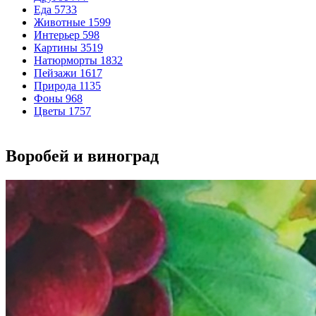
Еда
5733
Животные
1599
Интерьер
598
Картины
3519
Натюрморты
1832
Пейзажи
1617
Природа
1135
Фоны
968
Цветы
1757
Воробей и виноград