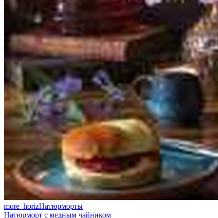
more_horiz
Натюрморты
Натюрморт с медным чайником