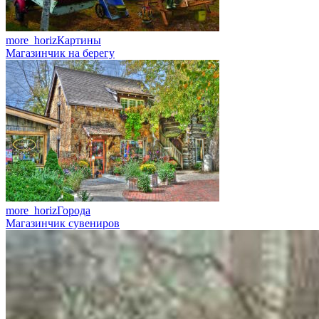
more_horiz
Картины
Магазинчик на берегу
more_horiz
Города
Магазинчик сувениров