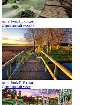
more_horiz
Природа
Деревянный мостик
more_horiz
Пейзажи
Деревянный мост