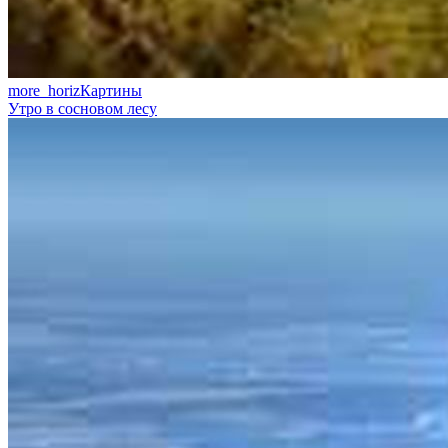
more_horiz
Картины
Утро в сосновом лесу