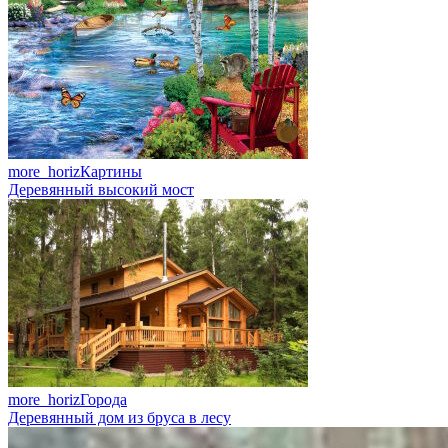
more_horiz
Картины
Деревянный высокий мост
more_horiz
Города
Деревянный дом из бруса в лесу