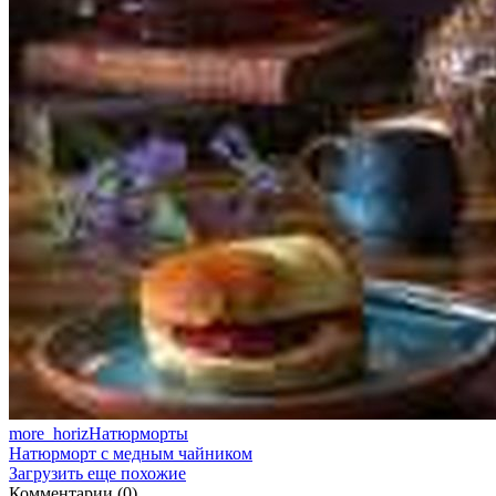
more_horiz
Натюрморты
Натюрморт с медным чайником
Загрузить еще похожие
Комментарии (0)