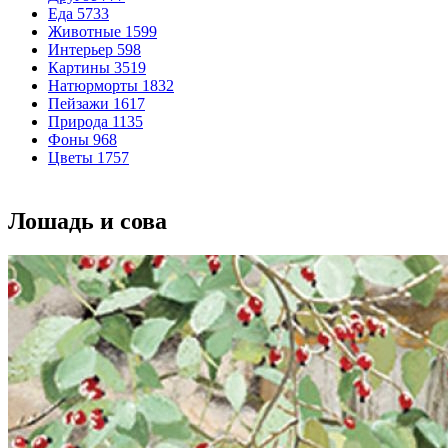
Еда
5733
Животные
1599
Интерьер
598
Картины
3519
Натюрморты
1832
Пейзажи
1617
Природа
1135
Фоны
968
Цветы
1757
Лошадь и сова