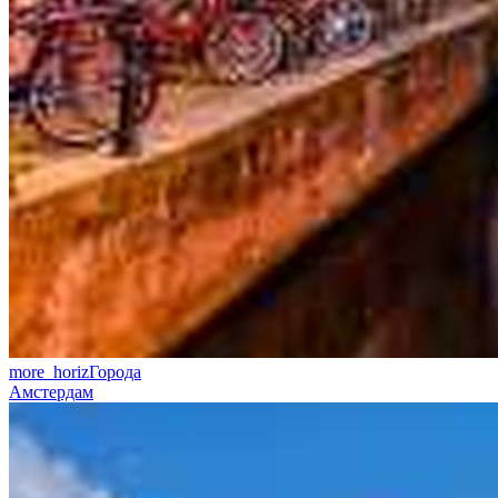
more_horiz
Города
Амстердам