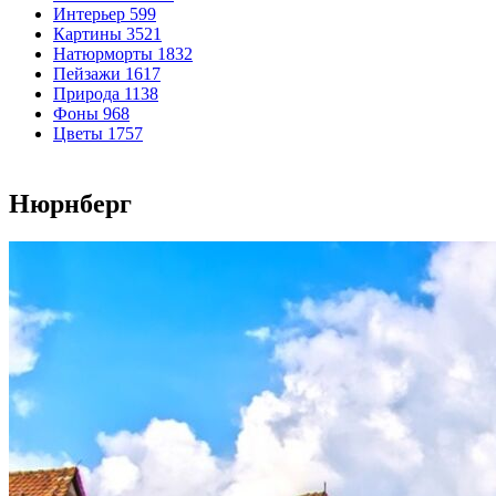
Интерьер
599
Картины
3521
Натюрморты
1832
Пейзажи
1617
Природа
1138
Фоны
968
Цветы
1757
Нюрнберг