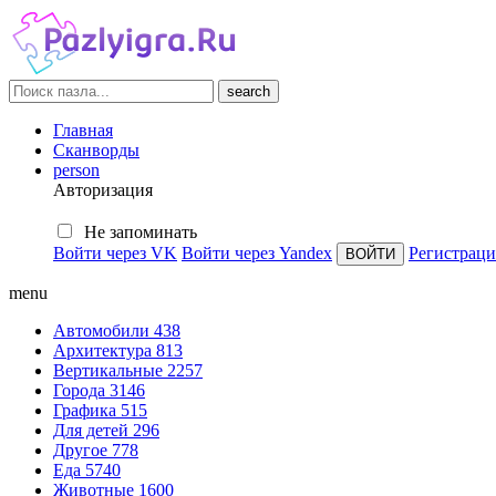
search
Главная
Сканворды
person
Авторизация
Не запоминать
Войти через VK
Войти через Yandex
Регистраци
menu
Автомобили
438
Архитектура
813
Вертикальные
2257
Города
3146
Графика
515
Для детей
296
Другое
778
Еда
5740
Животные
1600