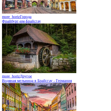
more_horiz
Города
Фрайбург-им-Брайсгау
more_horiz
Другое
Водяная мельница в Брайсгау - Германия