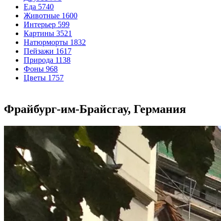
Еда
5740
Животные
1600
Интерьер
599
Картины
3521
Натюрморты
1832
Пейзажи
1617
Природа
1138
Фоны
968
Цветы
1757
Фрайбург-им-Брайсгау, Германия