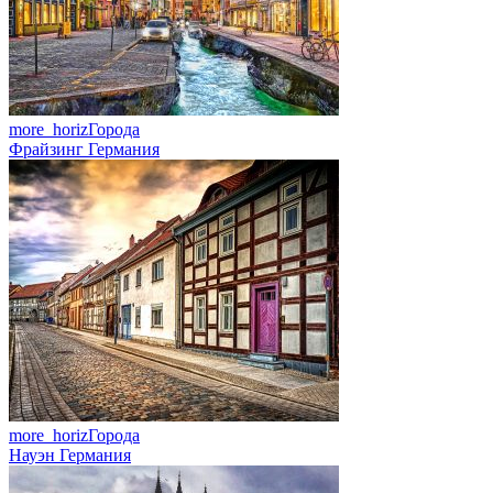
more_horiz
Города
Фрайзинг Германия
more_horiz
Города
Науэн Германия