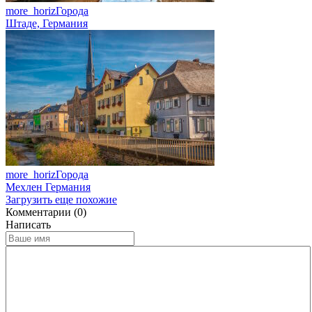
more_horiz
Города
Штаде, Германия
more_horiz
Города
Мехлен Германия
Загрузить еще похожие
Комментарии (0)
Написать