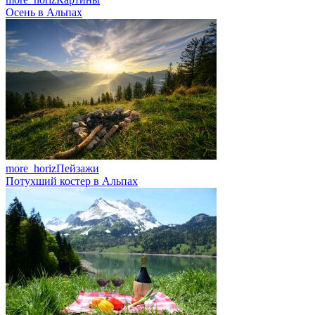
Осень в Альпах
more_horiz
Пейзажи
Потухший костер в Альпах