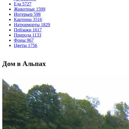
Еда
5727
Животные
1599
Интерьер
598
Картины
3516
Натюрморты
1829
Пейзажи
1617
Природа
1133
Фоны
967
Цветы
1756
Дом в Альпах