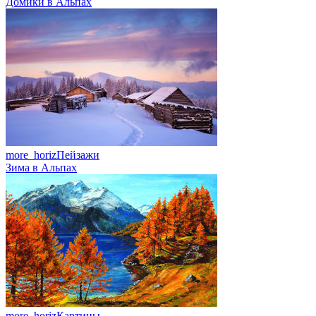
Домики в Альпах
more_horiz
Пейзажи
Зима в Альпах
more_horiz
Картины