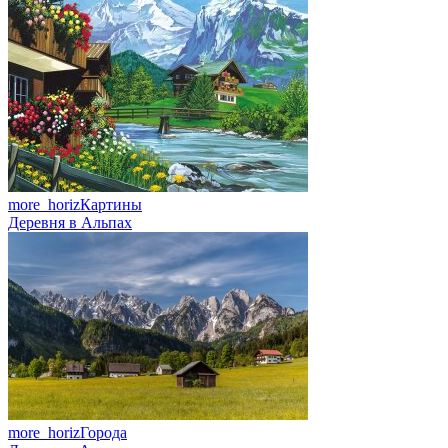
more_horiz
Картины
Деревня в Альпах
more_horiz
Города