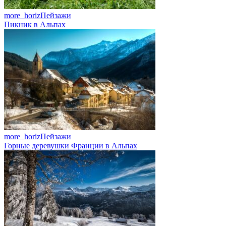
more_horiz
Пейзажи
Пикник в Альпах
more_horiz
Пейзажи
Горные деревушки Франции в Альпах