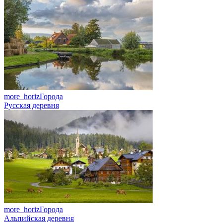
more_horiz
Города
Русская деревня
more_horiz
Города
Альпийская деревня