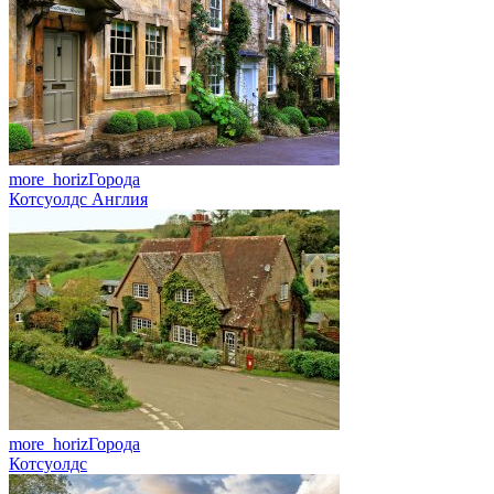
more_horiz
Города
Котсуолдс Англия
more_horiz
Города
Котсуолдс