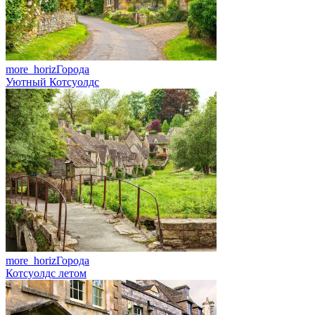
more_horiz
Города
Уютный Котсуолдс
more_horiz
Города
Котсуолдс летом