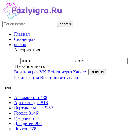
search
Главная
Сканворды
person
Авторизация
Не запоминать
Войти через VK
Войти через Yandex
Регистрация
Восстановить пароль
menu
Автомобили
438
Архитектура
813
Вертикальные
2257
Города
3146
Графика
515
Для детей
296
Другое
778