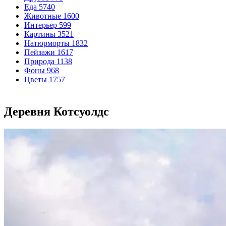
Еда
5740
Животные
1600
Интерьер
599
Картины
3521
Натюрморты
1832
Пейзажи
1617
Природа
1138
Фоны
968
Цветы
1757
Деревня Котсуолдс