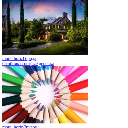
more_horiz
Города
Особняк и острые деревья
more_horiz
Другое