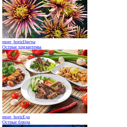
more_horiz
Цветы
Острые хризантемы
more_horiz
Еда
Острые блюда