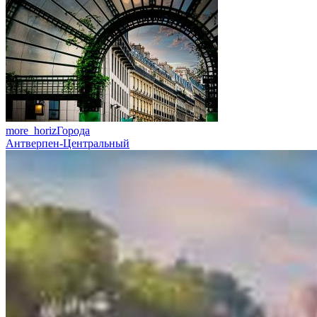
more_horiz
Города
Антверпен-Центральный