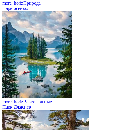
more_horiz
Природа
Парк осенью
more_horiz
Вертикальные
Парк Джаспер