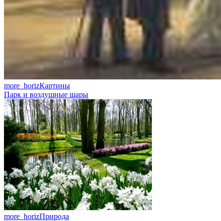
more_horiz
Картины
Парк и воздушные шары
more_horiz
Природа