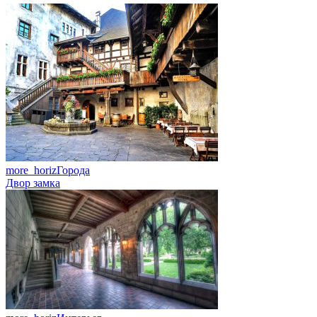
more_horiz
Города
Двор замка