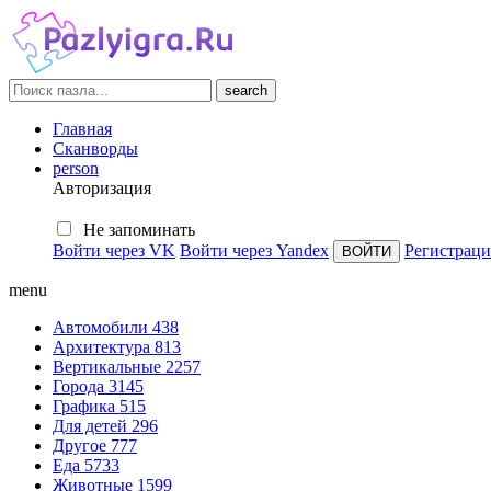
search
Главная
Сканворды
person
Авторизация
Не запоминать
Войти через VK
Войти через Yandex
Регистраци
menu
Автомобили
438
Архитектура
813
Вертикальные
2257
Города
3145
Графика
515
Для детей
296
Другое
777
Еда
5733
Животные
1599