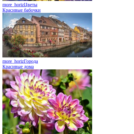
more_horiz
Цветы
Красивые бабочки
more_horiz
Города
Красивые дома