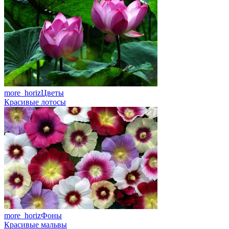
more_horiz
Цветы
Красивые лотосы
more_horiz
Фоны
Красивые мальвы