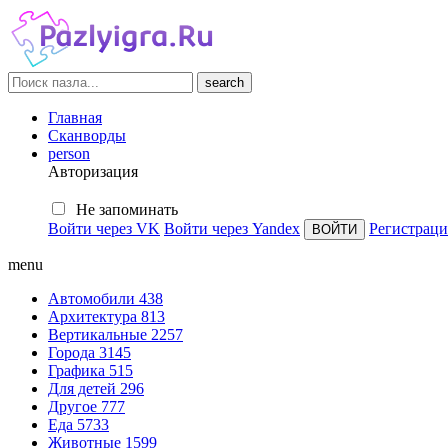
search
Главная
Сканворды
person
Авторизация
Не запоминать
Войти через VK
Войти через Yandex
Регистраци
menu
Автомобили
438
Архитектура
813
Вертикальные
2257
Города
3145
Графика
515
Для детей
296
Другое
777
Еда
5733
Животные
1599