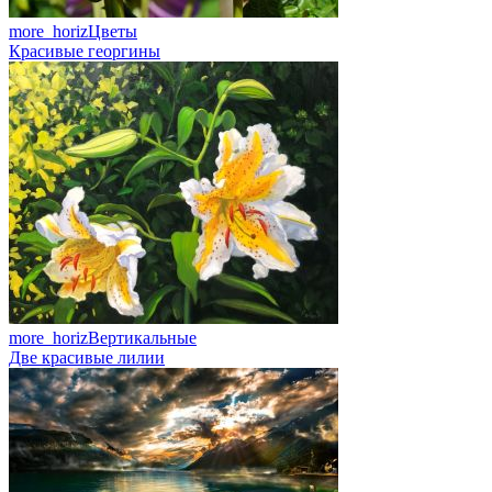
more_horiz
Цветы
Красивые георгины
more_horiz
Вертикальные
Две красивые лилии