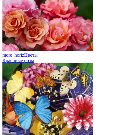
more_horiz
Цветы
Красивые розы