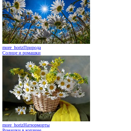
more_horiz
Природа
Солнце и ромашки
more_horiz
Натюрморты
Ромашки в корзине