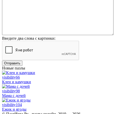
Введите два слова с картинки:
Отправить
Новые пазлы
visibility
66
Клен и камушки
visibility
98
Мама с дочей
visibility
104
Ежик и ягоды
© ПазлИгра.Ру - пазлы онлайн, 2019 — 2026