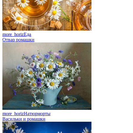
more_horiz
Еда
Отвар ромашки
more_horiz
Натюрморты
Васильки и ромашки