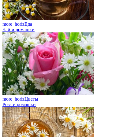
more_horiz
Еда
Чай и ромашки
more_horiz
Цветы
Роза и ромашки