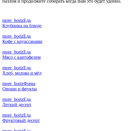
пазлом и продолжите собирать когда Вам это будет удобно.
more_horiz
Еда
Клубника на блюде
more_horiz
Еда
Кофе с круассанами
more_horiz
Еда
Мясо с картофелем
more_horiz
Еда
Хлеб, молоко и мёд
more_horiz
Фоны
Овощи и фрукты
more_horiz
Еда
Легкий десерт
more_horiz
Еда
Фруктовый десерт
more_horiz
Еда