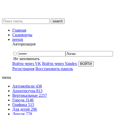
search
Главная
Сканворды
person
Авторизация
Не запоминать
Войти через VK
Войти через Yandex
Регистрация
Восстановить пароль
menu
Автомобили
438
Архитектура
813
Вертикальные
2257
Города
3146
Графика
515
Для детей
296
Другое
778