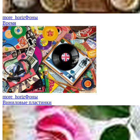
more_horiz
Фоны
Время
more_horiz
Фоны
Виниловые пластинки