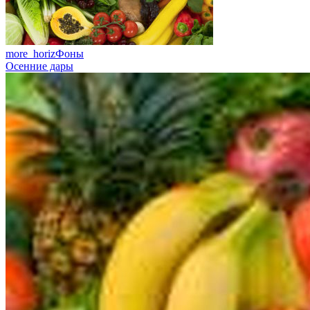
more_horiz
Фоны
Осенние дары