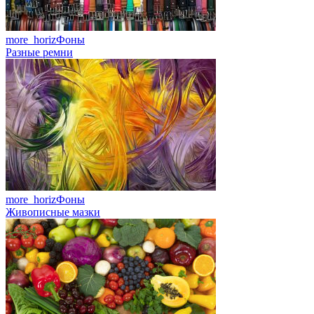
more_horiz
Фоны
Разные ремни
more_horiz
Фоны
Живописные мазки