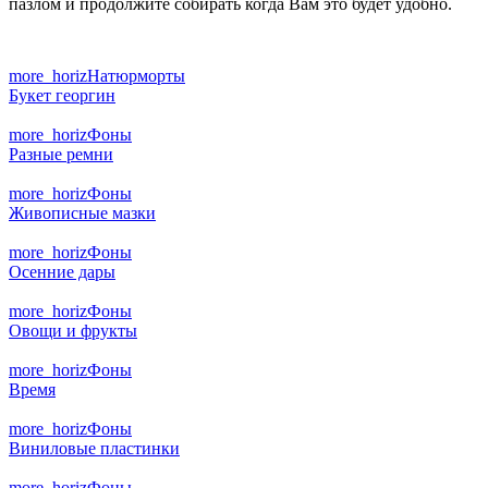
пазлом и продолжите собирать когда Вам это будет удобно.
more_horiz
Натюрморты
Букет георгин
more_horiz
Фоны
Разные ремни
more_horiz
Фоны
Живописные мазки
more_horiz
Фоны
Осенние дары
more_horiz
Фоны
Овощи и фрукты
more_horiz
Фоны
Время
more_horiz
Фоны
Виниловые пластинки
more_horiz
Фоны