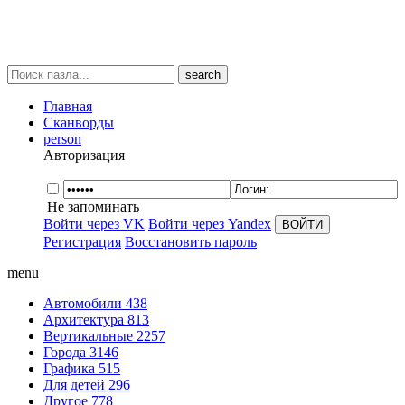
search
Главная
Сканворды
person
Авторизация
Не запоминать
Войти через VK
Войти через Yandex
Регистрация
Восстановить пароль
menu
Автомобили
438
Архитектура
813
Вертикальные
2257
Города
3146
Графика
515
Для детей
296
Другое
778