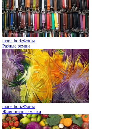
more_horiz
Фоны
Разные ремни
more_horiz
Фоны
Живописные мазки