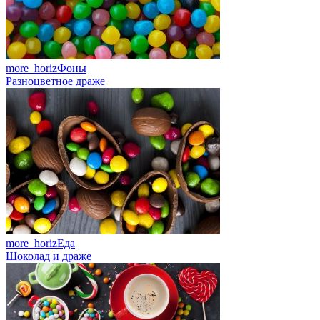
more_horiz
Фоны
Разноцветное драже
more_horiz
Еда
Шоколад и драже