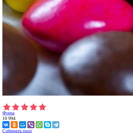
Фоны
10 994
Собирать пазл