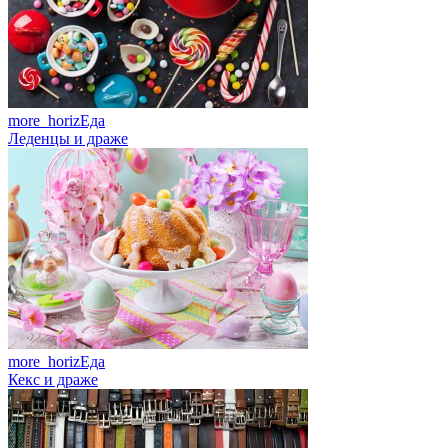
more_horiz
Еда
Леденцы и драже
more_horiz
Еда
Кекс и драже