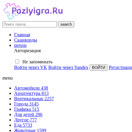
search
Главная
Сканворды
person
Авторизация
Не запоминать
Войти через VK
Войти через Yandex
Регистраци
menu
Автомобили
438
Архитектура
813
Вертикальные
2257
Города
3145
Графика
515
Для детей
296
Другое
777
Еда
5733
Животные
1599