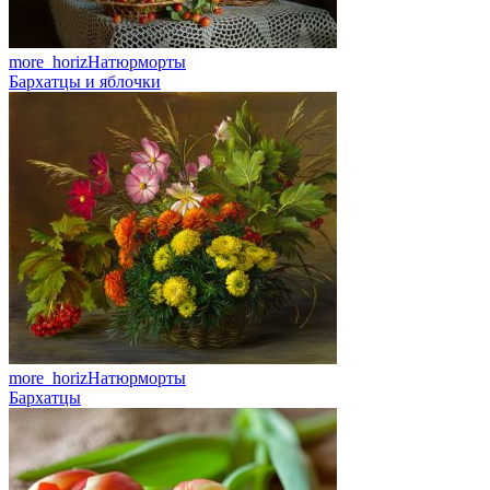
more_horiz
Натюрморты
Бархатцы и яблочки
more_horiz
Натюрморты
Бархатцы