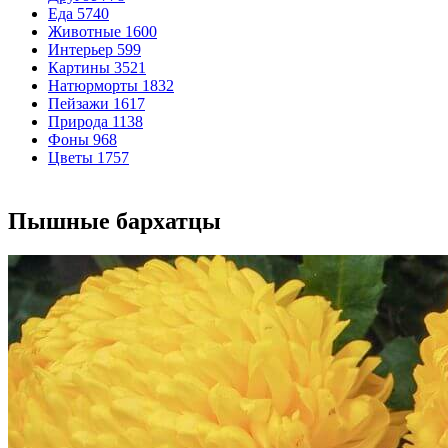
Еда
5740
Животные
1600
Интерьер
599
Картины
3521
Натюрморты
1832
Пейзажи
1617
Природа
1138
Фоны
968
Цветы
1757
Пышные бархатцы