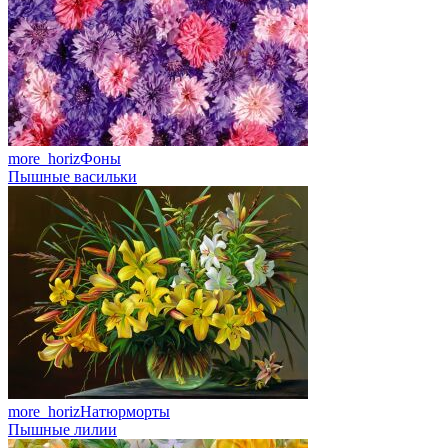
more_horiz
Фоны
Пышные васильки
more_horiz
Натюрморты
Пышные лилии