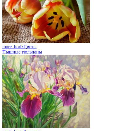
more_horiz
Цветы
Пышные тюльпаны