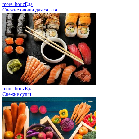
more_horiz
Еда
Свежие овощи для салата
more_horiz
Еда
Свежие суши