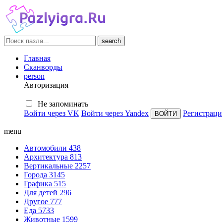
search
Главная
Сканворды
person
Авторизация
Не запоминать
Войти через VK
Войти через Yandex
Регистраци
menu
Автомобили
438
Архитектура
813
Вертикальные
2257
Города
3145
Графика
515
Для детей
296
Другое
777
Еда
5733
Животные
1599