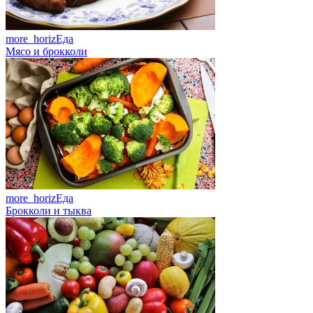
more_horiz
Еда
Мясо и брокколи
more_horiz
Еда
Брокколи и тыква