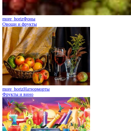
more_horiz
Фоны
Овощи и фрукты
more_horiz
Натюрморты
Фрукты и вино