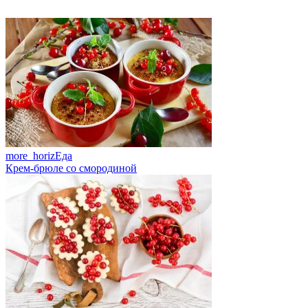
more_horiz
Еда
Крем-брюле со смородиной