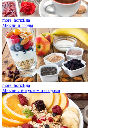
more_horiz
Еда
Мюсли и ягоды
more_horiz
Еда
Мюсли с йогуртом и ягодами