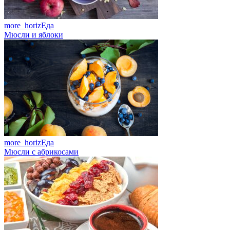
more_horiz
Еда
Мюсли и яблоки
more_horiz
Еда
Мюсли с абрикосами