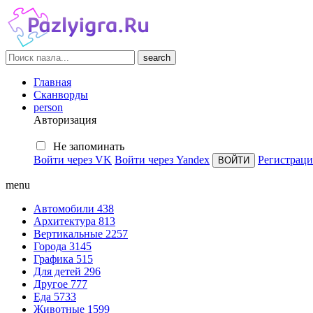
search
Главная
Сканворды
person
Авторизация
Не запоминать
Войти через VK
Войти через Yandex
Регистраци
menu
Автомобили
438
Архитектура
813
Вертикальные
2257
Города
3145
Графика
515
Для детей
296
Другое
777
Еда
5733
Животные
1599