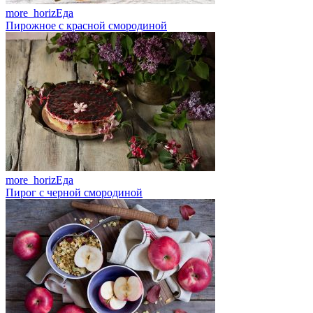
more_horiz
Еда
Пирожное с красной смородиной
more_horiz
Еда
Пирог с черной смородиной