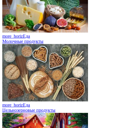
more_horiz
Еда
Молочные продукты
more_horiz
Еда
Цельнозерновые продукты