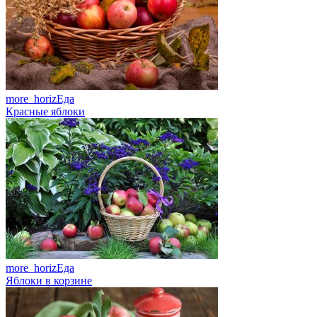
more_horiz
Еда
Красные яблоки
more_horiz
Еда
Яблоки в корзине