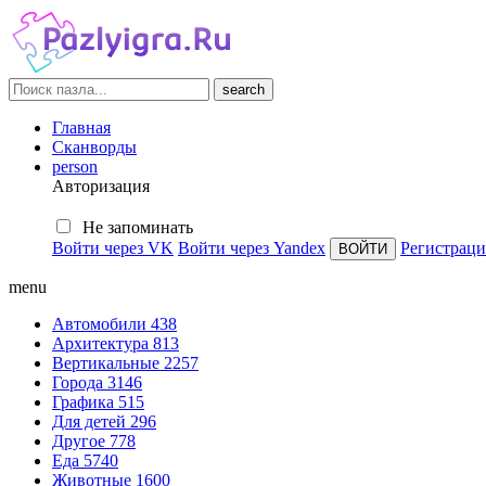
search
Главная
Сканворды
person
Авторизация
Не запоминать
Войти через VK
Войти через Yandex
Регистраци
menu
Автомобили
438
Архитектура
813
Вертикальные
2257
Города
3146
Графика
515
Для детей
296
Другое
778
Еда
5740
Животные
1600