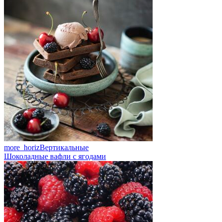
more_horiz
Вертикальные
Шоколадные вафли с ягодами