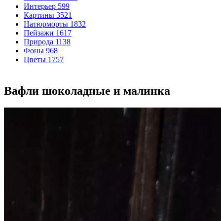
Интерьер
599
Картины
3521
Натюрморты
1832
Пейзажи
1617
Природа
1138
Фоны
968
Цветы
1757
Вафли шоколадные и малинка