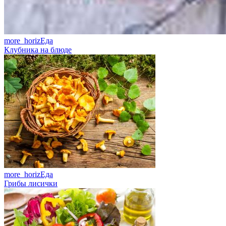
more_horiz
Еда
Клубника на блюде
more_horiz
Еда
Грибы лисички