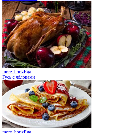
more_horiz
Еда
Гусь с яблоками
more_horiz
Еда