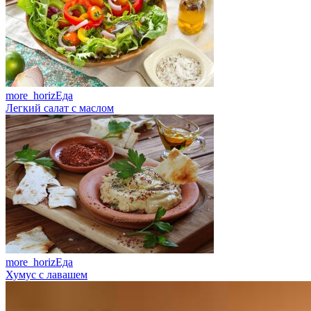
more_horiz
Еда
Легкий салат с маслом
more_horiz
Еда
Хумус с лавашем