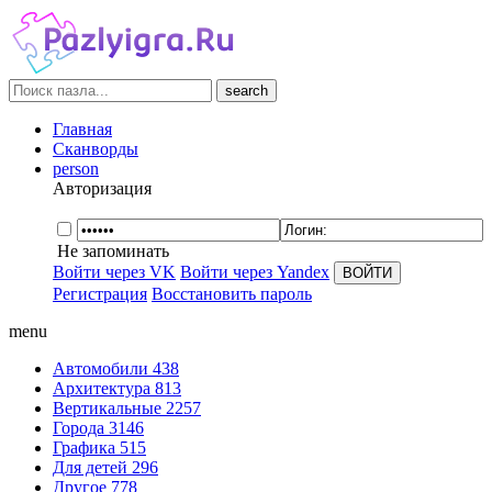
search
Главная
Сканворды
person
Авторизация
Не запоминать
Войти через VK
Войти через Yandex
Регистрация
Восстановить пароль
menu
Автомобили
438
Архитектура
813
Вертикальные
2257
Города
3146
Графика
515
Для детей
296
Другое
778