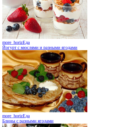
more_horiz
Еда
Йогурт с мюслями и разными ягодами
more_horiz
Еда
Блины с разными ягодами