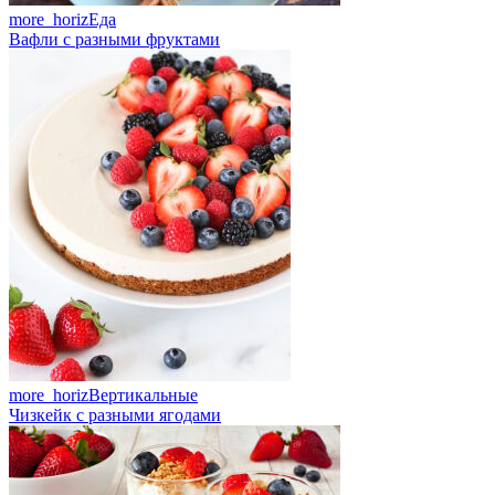
more_horiz
Еда
Вафли с разными фруктами
more_horiz
Вертикальные
Чизкейк с разными ягодами