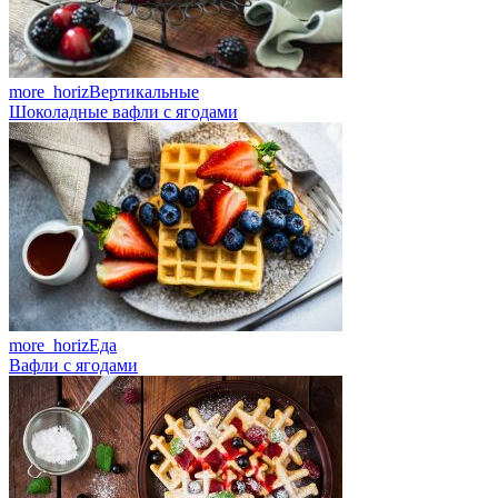
more_horiz
Вертикальные
Шоколадные вафли с ягодами
more_horiz
Еда
Вафли с ягодами