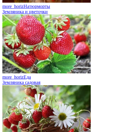
more_horiz
Натюрморты
Земляника и цветочки
more_horiz
Еда
Земляника садовая