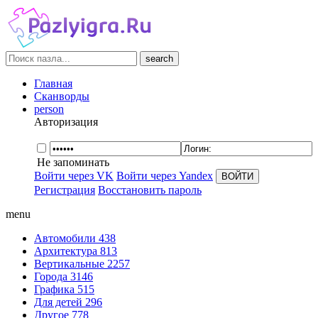
search
Главная
Сканворды
person
Авторизация
Не запоминать
Войти через VK
Войти через Yandex
Регистрация
Восстановить пароль
menu
Автомобили
438
Архитектура
813
Вертикальные
2257
Города
3146
Графика
515
Для детей
296
Другое
778