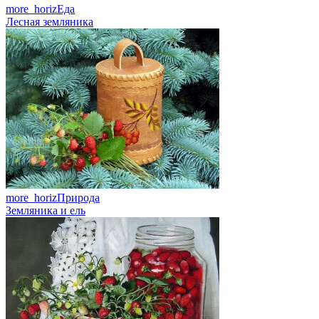
more_horiz
Еда
Лесная земляника
more_horiz
Природа
Земляника и ель