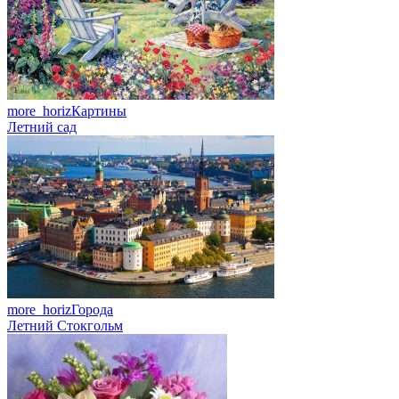
more_horiz
Картины
Летний сад
more_horiz
Города
Летний Стокгольм