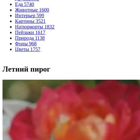
Еда
5740
Животные
1600
Интерьер
599
Картины
3521
Натюрморты
1832
Пейзажи
1617
Природа
1138
Фоны
968
Цветы
1757
Летний пирог