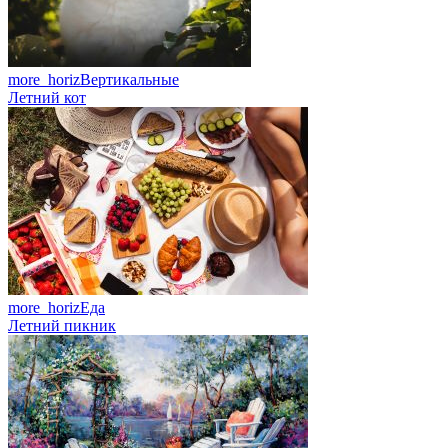
more_horiz
Вертикальные
Летний кот
more_horiz
Еда
Летний пикник