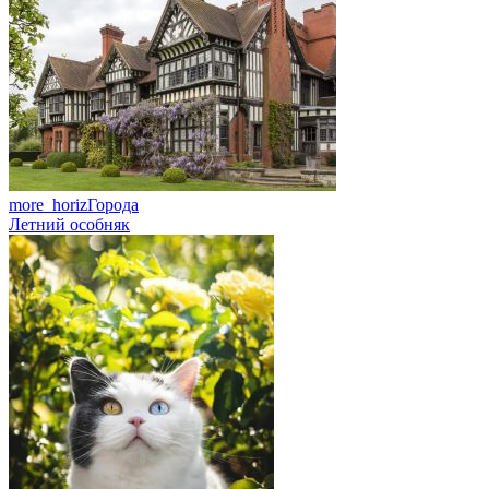
more_horiz
Города
Летний особняк