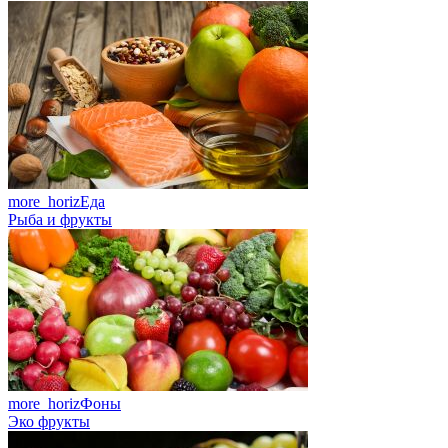
more_horiz
Еда
Рыба и фрукты
more_horiz
Фоны
Эко фрукты