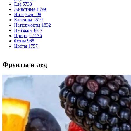
Еда
5733
Животные
1599
Интерьер
598
Картины
3519
Натюрморты
1832
Пейзажи
1617
Природа
1135
Фоны
968
Цветы
1757
Фрукты и лед