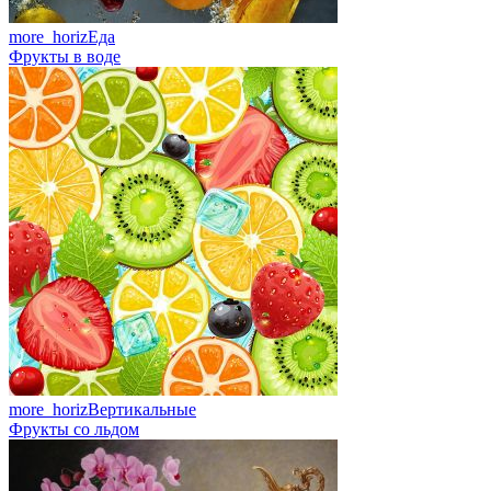
more_horiz
Еда
Фрукты в воде
more_horiz
Вертикальные
Фрукты со льдом