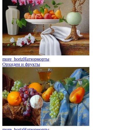
more_horiz
Натюрморты
Орхидеи и фрукты
more_horiz
Натюрморты