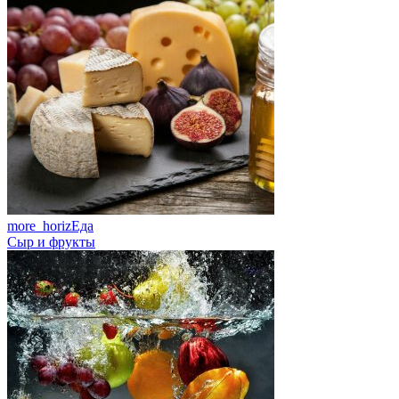
more_horiz
Еда
Сыр и фрукты